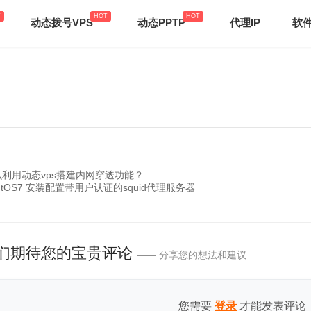
动态拨号VPS
动态PPTP
代理IP
软
么利用动态vps搭建内网穿透功能？
ntOS7 安装配置带用户认证的squid代理服务器
们期待您的宝贵评论
—— 分享您的想法和建议
您需要
才能发表评论
登录