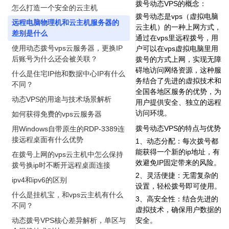
拨号动态VPS的概念：
怎么打造一个安全的云主机
拨号动态是vps（虚拟电脑
远程电脑物理机和云主机服务器的
云主机）的一种上网方式，
差别是什么
通过在vps里远程拨号，用
使用动态拨号vps云服务器，更换IP
户可以在vps虚拟电脑里用
后账号为什么还会被关联？
拨号的方式上网，实现无障
碍地访问网络资源，这种服
什么是住宅IP他和数据中心IP有什么
务结合了先进的虚拟技术和
不同？
全国各地区服务的优势，为
动态VPS的用途与技术场景解析
用户提供安全、独立的远程
访问环境。
如何获得免费的vps云服务器
拨号动态VPS的特点与优势
用Windows自带原生的RDP-3389连
接远程桌面有什么优势
1、动态分配：每次拨号都
能获得一个新的ip地址，有
在拨号上网的vps云主机中怎么保持
效避免IP固定带来的风险。
拨号换ip时不断开远程桌面连接
2、灵活便捷：无需复杂的
ipv4和ipv6的区别
设置，轻松拨号即可使用。
什么是挂机宝，和vps云主机有什么
3、高安全性：结合先进的
不同？
虚拟技术，确保用户数据的
动态拨号VPS核心差异解析，单区与
安全。