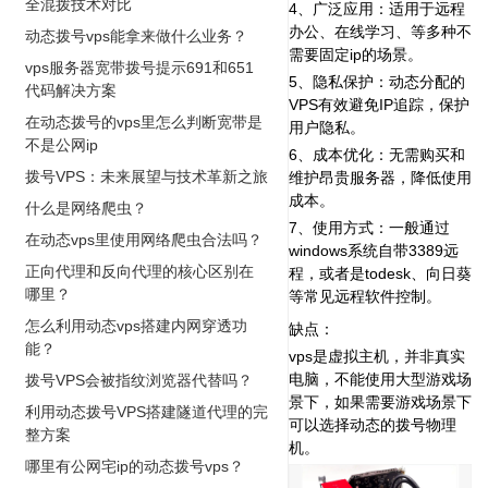
全混拨技术对比
4、广泛应用：适用于远程
办公、在线学习、等多种不
动态拨号vps能拿来做什么业务？
需要固定ip的场景。
vps服务器宽带拨号提示691和651
5、隐私保护：动态分配的
代码解决方案
VPS有效避免IP追踪，保护
在动态拨号的vps里怎么判断宽带是
用户隐私。
不是公网ip
6、成本优化：无需购买和
拨号VPS：未来展望与技术革新之旅
维护昂贵服务器，降低使用
成本。
什么是网络爬虫？
7、使用方式：一般通过
在动态vps里使用网络爬虫合法吗？
windows系统自带3389远
正向代理和反向代理的核心区别在
程，或者是todesk、向日葵
哪里？
等常见远程软件控制。
怎么利用动态vps搭建内网穿透功
缺点：
能？
vps是虚拟主机，并非真实
电脑，不能使用大型游戏场
拨号VPS会被指纹浏览器代替吗？
景下，如果需要游戏场景下
利用动态拨号VPS搭建隧道代理的完
可以选择动态的拨号物理
整方案
机。
哪里有公网宅ip的动态拨号vps？