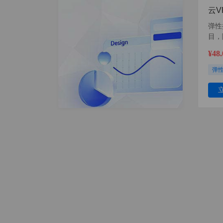
云V
弹性
目，
¥48
弹