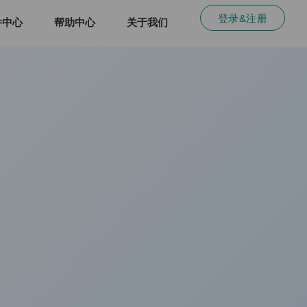
登录&注册
件中心
帮助中心
关于我们
企业级动态拨号
独享物理资源 高性能数据处
独享CPU/内存/带宽资源，支持大规模
查看详情