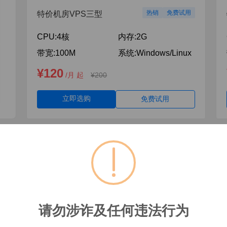
热销
免费试用
特价机房VPS三型
CPU:
4核
内存:
2G
带宽:
100M
系统:
Windows/Linux
¥120
/月 起
¥200
立即选购
免费试用
安全、可信、持续创新的产品与服务
基于多年的技术沉淀，保护您在云上的应用系统和数据安全
请勿涉诈及任何违法行为