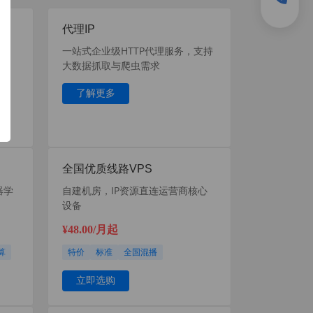
代理IP
析等
一站式企业级HTTP代理服务，支持
持
大数据抓取与爬虫需求
了解更多
全国优质线路VPS
器学
自建机房，IP资源直连运营商核心
设备
¥48.00/月起
算
特价
标准
全国混播
立即选购