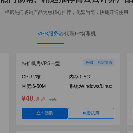
根据热门畅销产品为您精心推荐，化繁为简，快捷开通使用
VPS服务器
代理IP
物理机
热销
独家资源
特价机房VPS一型
CPU:
2核
内存:
0.5G
带宽:
6-50M
系统:
Windows/Linux
¥48
/月 起
¥60
立即选购
免费试用