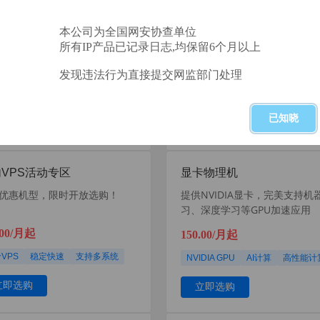
S服务器
显卡物理机
本公司为全国网安协查单位
所有IP产品已记录日志,均保留6个月以上
能、稳定可靠，适合个人开
为深度学习、AI计算、数据分
企业应用和测试环境
提供高性能显卡资源，完美支
发现违法行为直接提交网监部门处理
GPU加速应用
了解更多
了解更多
已知晓
VPS活动专区
显卡物理机
优惠机型，限时开放选购！
提供NVIDIA显卡，完美支持机
习、深度学习等GPU加速应用
.00/月起
150.00/月起
VPS
稳定快速
支持多系统
NVIDIA GPU
AI计算
高性能计
立即选购
立即选购