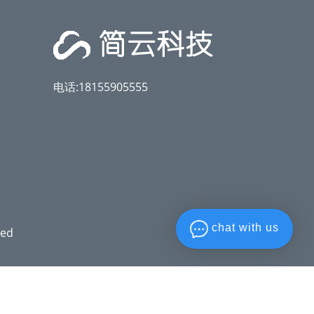
电话:18155905555
chat with us
ved