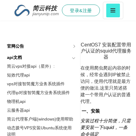
简云科技
登录&注册
jianyunip.com
CentOS7 安装配置带用
官网公告
户认证的squid代理服务
器
api文档
简云vps对接api（星外）:
在使用爬虫爬起内容的时
候，经常会遇到IP被禁止
短效代理api
访问，使用代理就是最方
vps对接智简魔方业务系统插件
便的做法.这里只简述搭
代理ip对接智简魔方业务系统插件
建一个带用户认证的普通
代理。
物理机api
云服务器api
一、安装
简云代理客户端(windows)使用帮助
安装过程十分简便，只需
要安装一下squid，一条
动态拨号VPS安装Ubuntu系统使用
命令搞定
说明