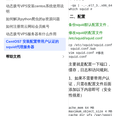
动态拨号VPS安装centos系统使用说
 -qa | -.-.el7_3..x86_64

which squid #
明
二、配置
如何解决python爬虫的ip资源问题
备份squid默认配置文件 ,
如何注册简云网站会员账号
修改squid的配置文件
动态拨号VPS服务器有什么作用
/etc/squid/squid.conf
CentOS7 安装配置带用户认证的
cp /etc/squid/squid.conf
squid代理服务器
 squid.conf.bak 

vim squid.conf #修改
帮助文档
squid.conf
主要就是配置一下端口，
缓存，日志和访问规则。
1、如果不需要带用户认
证，只需在配置文件后面
添加以下内容即可（安全
性很差）
ache_mem 64 MB

maximum_object_size 4 MB

cache_dir ufs /var/spool