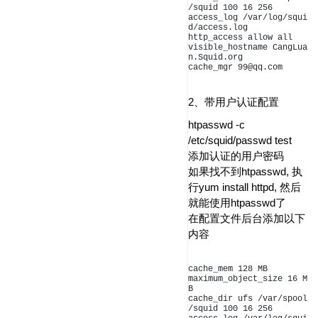
/squid 100 16 256

access_log /var/log/squi
d/access.log

http_access allow all

visible_hostname CangLua
n.Squid.org

cache_mgr 99@qq.com
2、带用户认证配置
htpasswd -c
/etc/squid/passwd test
添加认证的用户密码
如果找不到htpasswd, 执
行yum install httpd, 然后
就能使用htpasswd了
在配置文件后台添加以下
内容
cache_mem 128 MB

maximum_object_size 16 M
B

cache_dir ufs /var/spool
/squid 100 16 256
