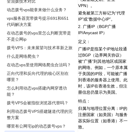
全混拨技术对比
VPN）。
动态拨号vps能拿来做什么业务？
避免被第三方标记为“代理
vps服务器宽带拨号提示691和651
IP”或“数据中心IP”。
代码解决方案
2. 广播IP（BGP广播
IP/Anycast IP）‌
在动态拨号的vps里怎么判断宽带是
不是公网ip
定义‌：
拨号VPS：未来展望与技术革新之旅
广播IP是指某个IP地址段通
过BGP（边界网关协议）
什么是网络爬虫？
被“广播”到其他地区或国家
在动态vps里使用网络爬虫合法吗？
的网络。例如，一个原本属
正向代理和反向代理的核心区别在
于美国的IP段，可能被广播
哪里？
到香港的服务器上使用。此
时，该IP在香港生效，但注
怎么利用动态vps搭建内网穿透功
册信息仍显示为美国。
能？
特点‌：
拨号VPS会被指纹浏览器代替吗？
归属与地理位置分离‌：IP的
利用动态拨号VPS搭建隧道代理的完
注册国家（如美国）与服务
整方案
器实际位置（如香港）不一
哪里有公网宅ip的动态拨号vps？
致。