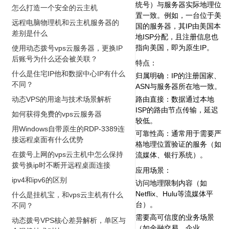
统号）与服务器实际地理位
怎么打造一个安全的云主机
置一致。例如，一台位于美
远程电脑物理机和云主机服务器的
国的服务器，其IP由美国本
差别是什么
地ISP分配，且注册信息也
指向美国，即为原生IP。
使用动态拨号vps云服务器，更换IP
后账号为什么还会被关联？
特点‌：
什么是住宅IP他和数据中心IP有什么
归属明确‌：IP的注册国家、
不同？
ASN与服务器所在地一致。
动态VPS的用途与技术场景解析
路由直接‌：数据通过本地
ISP的路由节点传输，延迟
如何获得免费的vps云服务器
较低。
用Windows自带原生的RDP-3389连
可靠性高‌：通常用于需要严
接远程桌面有什么优势
格地理位置验证的服务（如
在拨号上网的vps云主机中怎么保持
流媒体、银行系统）。
拨号换ip时不断开远程桌面连接
应用场景‌：
ipv4和ipv6的区别
访问地理限制内容（如
Netflix、Hulu等流媒体平
什么是挂机宝，和vps云主机有什么
台）。
不同？
需要高可信度的业务场景
动态拨号VPS核心差异解析，单区与
（如金融交易、企业