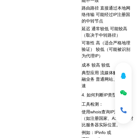
能不一致
路由路径‌ 直接通过本地网
络传输 可能经过IP注册国
的中转节点
延迟‌ 通常较低 可能较高
（取决于中转路径）
可靠性‌ 高（适合严格地理
验证） 较低（可能被识别
为代理IP）
成本‌ 较高 较低
典型应用‌ 流媒体解锁、金
融业务 普通网站、游戏加
速
4. 如何判断IP类型？‌
工具检测‌：
使用whois查询IP注册信息
（如注册国家、ASN），对
比服务器实际位置。
例如：IPinfo 或