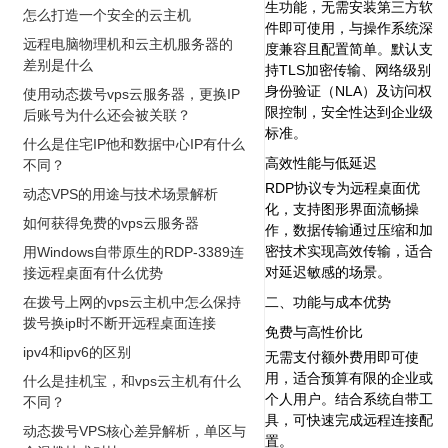
生功能，无需安装第三方软
怎么打造一个安全的云主机
件即可使用，与操作系统深
远程电脑物理机和云主机服务器的
度兼容且配置简单。默认支
差别是什么
持TLS加密传输、网络级别
身份验证（NLA）及访问权
使用动态拨号vps云服务器，更换IP
限控制，安全性达到企业级
后账号为什么还会被关联？
标准。
什么是住宅IP他和数据中心IP有什么
高效性能与低延迟‌
不同？
RDP协议专为远程桌面优
动态VPS的用途与技术场景解析
化，支持图形界面流畅操
如何获得免费的vps云服务器
作，数据传输通过压缩和加
密技术实现高效传输，适合
用Windows自带原生的RDP-3389连
对延迟敏感的场景。
接远程桌面有什么优势
在拨号上网的vps云主机中怎么保持
二、功能与成本优势
拨号换ip时不断开远程桌面连接
免费与高性价比‌
ipv4和ipv6的区别
无需支付额外费用即可使
用，适合预算有限的企业或
什么是挂机宝，和vps云主机有什么
个人用户。结合系统自带工
不同？
具，可快速完成远程连接配
动态拨号VPS核心差异解析，单区与
置。