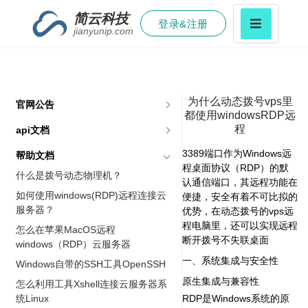
简云科技
登录&注册
jianyunip.com
为什么动态拨号vps里
官网公告
都使用windowsRDP远
程
api文档
3389端口作为Windows远
帮助文档
程桌面协议（RDP）的默
什么是拨号动态物理机？
认通信端口，其远程功能在
如何使用windows(RDP)远程连接云
便捷，安全有着不可比拟的
服务器？
优势，在动态拨号的vps远
程电脑里，还可以实现远程
怎么在苹果MacOS远程
断开拨号不失联桌面
windows（RDP）云服务器
一、系统集成与安全性
Windows自带的SSH工具OpenSSH
原生集成与兼容性‌
怎么利用工具Xshell连接云服务器系
统Linux
RDP是Windows系统的原