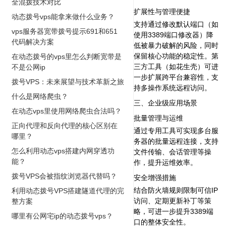
全混拨技术对比
扩展性与管理便捷‌
动态拨号vps能拿来做什么业务？
支持通过修改默认端口（如
vps服务器宽带拨号提示691和651
使用3389端口修改器）降
代码解决方案
低被暴力破解的风险，同时
保留核心功能的稳定性。第
在动态拨号的vps里怎么判断宽带是
三方工具（如花生壳）可进
不是公网ip
一步扩展跨平台兼容性，支
拨号VPS：未来展望与技术革新之旅
持多操作系统远程访问。
什么是网络爬虫？
三、企业级应用场景
在动态vps里使用网络爬虫合法吗？
批量管理与运维‌
正向代理和反向代理的核心区别在
通过专用工具可实现多台服
哪里？
务器的批量远程连接，支持
怎么利用动态vps搭建内网穿透功
文件传输、会话管理等操
能？
作，提升运维效率。
拨号VPS会被指纹浏览器代替吗？
安全增强措施‌
结合防火墙规则限制可信IP
利用动态拨号VPS搭建隧道代理的完
访问、定期更新补丁等策
整方案
略，可进一步提升3389端
哪里有公网宅ip的动态拨号vps？
口的整体安全性。